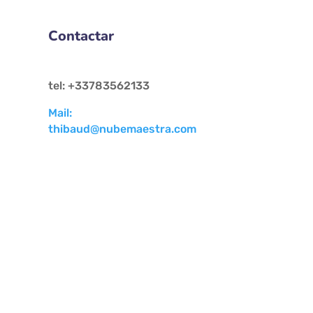
Contactar
tel: +33783562133
Mail:
thibaud@nubemaestra.com